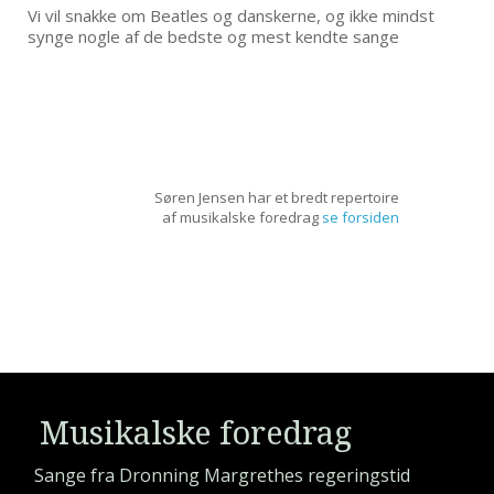
Vi vil snakke om Beatles og danskerne, og ikke mindst
synge nogle af de bedste og mest kendte sange
Søren Jensen har et bredt repertoire
af musikalske foredrag
se forsiden
Musikalske foredrag
Sange fra Dronning Margrethes regeringstid